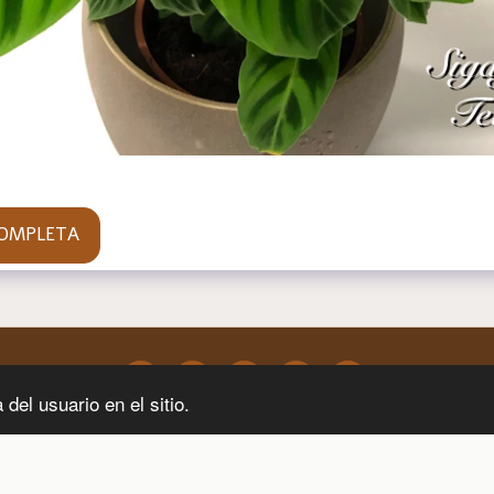
COMPLETA
del usuario en el sitio.
ía De Fotos
Blog
Sitio Seguro
Diseño De Eventos
Contácta
SUSCRIBIRSE