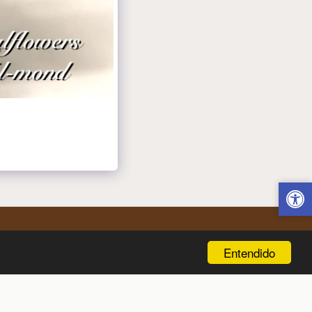
Entendido
nos
Entrega De Flores En Kfar Hess
Más