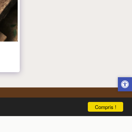
Compris !
z Nous
Livraison De Fleurs À Kfar Hess
Plus