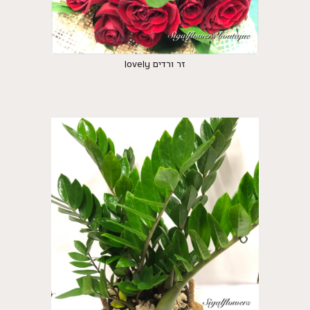
זר ורדים lovely