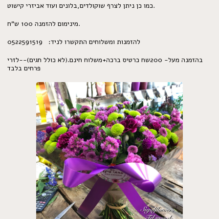
כמו כן ניתן לצרף שוקולדים,בלונים ועוד אביזרי קישוט.
מינימום להזמנה 100 ש"ח.
להזמנות ומשלוחים התקשרו לניד: 0522591519
בהזמנה מעל- 200שח כרטיס ברכה+משלוח חינם.(לא כולל חגים)--לזרי
פרחים בלבד