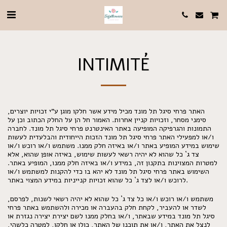
INTIMITÉ
האתר פרחי סיגל תל מונד מכיל מידע אשר חלקו מוגן ע"י זכויות יוצרים,
סימני מסחר, וזכויות קניין אחרות. האמור חל הן על החלק הכתוב וכן על
התמונות והגרפיקה המופיעה באתר האינטרנט פרחי סיגל תל מונד. לחברה
ו/או למפעילי האתר פרחי סיגל תל מונד הזכות הייחודית והבלעדית לעשות
שימוש במידע המופיע באתר ו/או באיזה חלק ממנו. משתמש ו/או רוכש ו/או
צד ג` כל שהוא לא יהיה רשאי לעשות שימוש, באיזה אופן שהוא, אלא
למטרות המצוינות בתקנון זה, במידע ו/או באיזה חלק ממנו, המופיע באתר.
השימוש באתר פרחי סיגל תל מונד לא יהא בו כדי להקנות למשתמש ו/או
לרוכש ו/או לצד ג` כל שהוא זכויות קנייניות במידע המצוי באתר.
משתמש ו/או רוכש ו/או כל צד ג` כל שהוא לא יהיה רשאי לשנות, לפרסם,
לשדר או להעביר, לקחת חלק בהעברה או מכירה ולהשתמש באתר פרחי
סיגל תל מונד במידע שבאתר, ו/או בחלק ממנו לשם יצירת יצירה נגזרת או
לנצל את האתר, ו/או את תוכנו של האתר, כולו או חלקו, למטרה כלשהי,