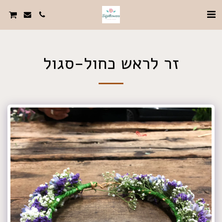
זר לראש כחול-סגול