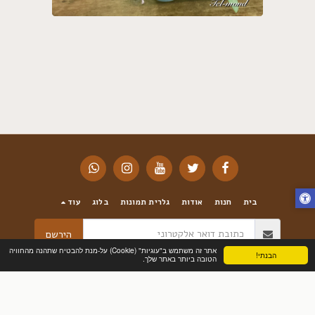
בית
חנות
אודות
גלרית תמונות
בלוג
עוד
הירשם
אתר זה משתמש ב"עוגיות" (Cookie) על-מנת להבטיח שתהנה מהחוויה
הבנתי!
הטובה ביותר באתר שלך.
זכויות יוצרים © 2026 כל הזכויות שמורות -
SIGALFLOWERS-פרחי סיגל תל מונד
תנאי שימוש
|
פרטיות