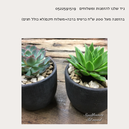
ניד שלנו להזמנות ומשלוחים 0522591519
בהזמנה מעל 200 ש"ח כרטיס ברכה+משלוח חינם(לא כולל חגים)