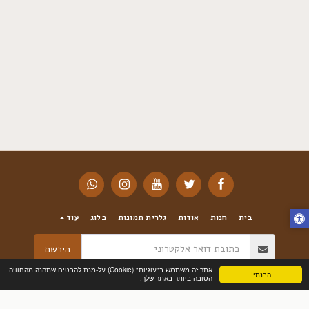
בית
חנות
אודות
גלרית תמונות
בלוג
עוד
הירשם
אתר זה משתמש ב"עוגיות" (Cookie) על-מנת להבטיח שתהנה מהחוויה
הבנתי!
הטובה ביותר באתר שלך.
זכויות יוצרים © 2026 כל הזכויות שמורות -
SIGALFLOWERS-פרחי סיגל תל מונד
תנאי שימוש
|
פרטיות