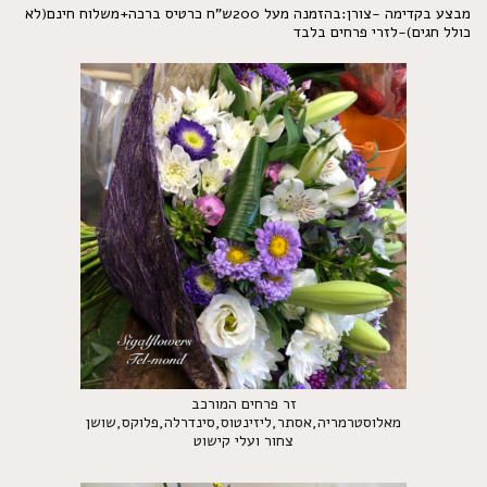
מבצע בקדימה -צורן:בהזמנה מעל 200ש"ח כרטיס ברכה+משלוח חינם(לא
כולל חגים)-לזרי פרחים בלבד
זר פרחים המורכב
מאלוסטרמריה,אסתר,ליזינטוס,סינדרלה,פלוקס,שושן
צחור ועלי קישוט