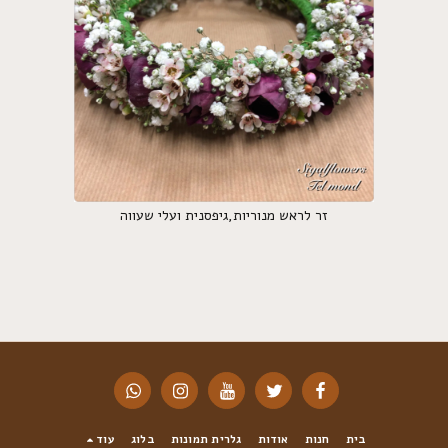
זר לראש מנוריות,גיפסנית ועלי שעווה
בית
חנות
אודות
גלרית תמונות
בלוג
עוד