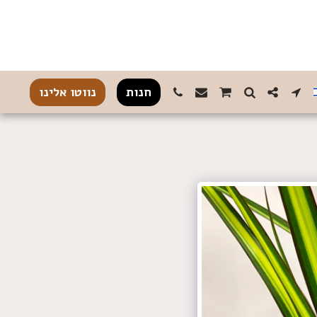
חנות
נווטו אלינו