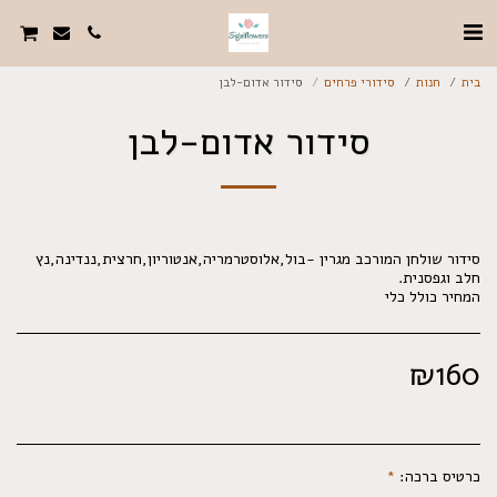
בית
חנות
סידורי פרחים
סידור אדום-לבן
סידור אדום-לבן
סידור שולחן המורכב מגרין -בול,אלוסטרמריה,אנטוריון,חרצית,ננדינה,נץ
המחיר כולל כלי
₪
160
כרטיס ברכה:
*