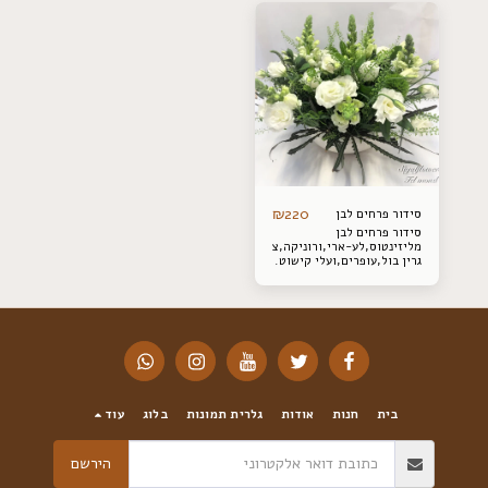
₪
220
סידור פרחים לבן
סידור פרחים לבן
מליזינטוס,לע-ארי,ורוניקה,ציפורן
גרין בול,עופרים,ועלי קישוט.
בין העונות הרכב הפרחים
עלול להשתנות .
בית
חנות
אודות
גלרית תמונות
בלוג
עוד
הירשם