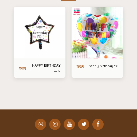
HAPPY BIRTHDAY
₪
25
happy birthday "18
₪
25
כוכב